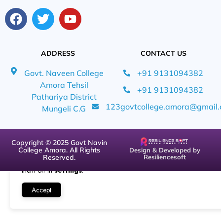
ADDRESS
CONTACT US
Govt. Naveen College
+91 9131094382
Amora Tehsil
+91 9131094382
Pathariya District
123govtcollege.amora@gmail
Mungeli C.G
We are using cookies to give you the best experience on our
Copyright © 2025 Govt Navin
website.
College Amora. All Rights
Design & Developed by
Reserved.
Resiliencesoft
You can find out more about which cookies we are using or switch
them off in
settings
.
Accept